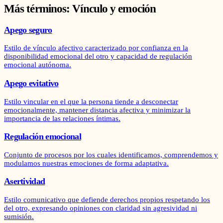
Más términos:
Vínculo y emoción
Apego seguro
Estilo de vínculo afectivo caracterizado por confianza en la
disponibilidad emocional del otro y capacidad de regulación
emocional autónoma.
Apego evitativo
Estilo vincular en el que la persona tiende a desconectar
emocionalmente, mantener distancia afectiva y minimizar la
importancia de las relaciones íntimas.
Regulación emocional
Conjunto de procesos por los cuales identificamos, comprendemos y
modulamos nuestras emociones de forma adaptativa.
Asertividad
Estilo comunicativo que defiende derechos propios respetando los
del otro, expresando opiniones con claridad sin agresividad ni
sumisión.