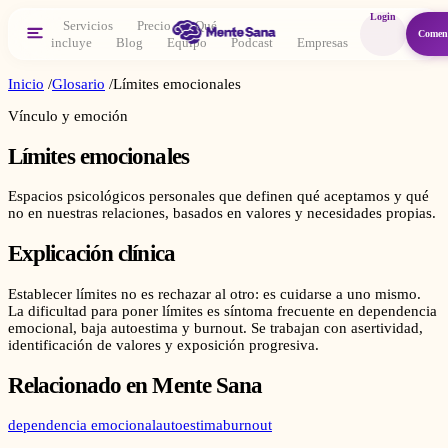
Login
Servicios
Precio
Qué
Comen
incluye
Blog
Equipo
Podcast
Empresas
Inicio
/
Glosario
/
Límites emocionales
Vínculo y emoción
Límites emocionales
Espacios psicológicos personales que definen qué aceptamos y qué
no en nuestras relaciones, basados en valores y necesidades propias.
Explicación clínica
Establecer límites no es rechazar al otro: es cuidarse a uno mismo.
La dificultad para poner límites es síntoma frecuente en dependencia
emocional, baja autoestima y burnout. Se trabajan con asertividad,
identificación de valores y exposición progresiva.
Relacionado en Mente Sana
dependencia emocional
autoestima
burnout