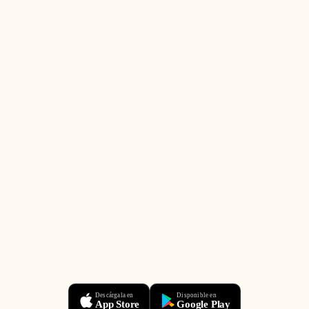
Descárgala en
Disponible en
App Store
Google Play