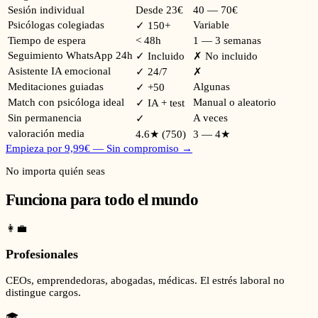
Sesión individual
Desde 23€
40 — 70€
Psicólogas colegiadas
Variable
✓ 150+
Tiempo de espera
< 48h
1 — 3 semanas
Seguimiento WhatsApp 24h
✓ Incluido
✗ No incluido
Asistente IA emocional
✓ 24/7
✗
Meditaciones guiadas
Algunas
✓ +50
Match con psicóloga ideal
Manual o aleatorio
✓ IA + test
Sin permanencia
A veces
✓
valoración media
4.6★ (750)
3 — 4★
Empieza por 9,99€ — Sin compromiso →
No importa quién seas
Funciona para todo el mundo
👩‍💼
Profesionales
CEOs, emprendedoras, abogadas, médicas. El estrés laboral no
distingue cargos.
🎓