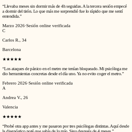
“
Llevaba meses sin dormir más de 4h seguidas. A la tercera sesión empecé
a dormir del tirón. Lo que más me sorprendió fue lo rápido que me sentí
entendida.
”
Marzo 2026
·
Sesión online verificada
C
Carlos R.
,
34
Barcelona
★★★★★
“
Los ataques de pánico en el metro me tenían bloqueado. Mi psicóloga me
dio herramientas concretas desde el día uno. Ya no evito coger el metro.
”
Febrero 2026
·
Sesión online verificada
A
Andrea V.
,
26
Valencia
★★★★★
“
Probé otra app antes y me pasaron por tres psicólogas distintas. Aquí desde
la diagnóstico noté que sabía de lo mío. Sigo después de 4 meses.
”