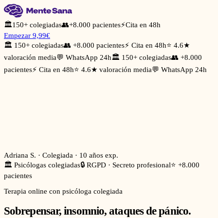
🏛️
150+ colegiadas
👥
+8.000 pacientes
⚡
Cita en 48h
Empezar 9,99€
🏛️ 150+ colegiadas
👥 +8.000 pacientes
⚡ Cita en 48h
⭐ 4.6★
valoración media
💬 WhatsApp 24h
🏛️ 150+ colegiadas
👥 +8.000
pacientes
⚡ Cita en 48h
⭐ 4.6★ valoración media
💬 WhatsApp 24h
Adriana S. · Colegiada · 10 años exp.
🏛️ Psicólogas colegiadas
🔒 RGPD · Secreto profesional
⭐ +8.000
pacientes
Terapia online con psicóloga colegiada
Sobrepensar, insomnio, ataques de pánico.