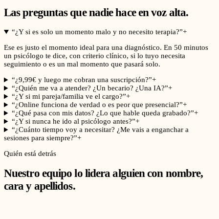
Las preguntas que nadie hace en voz alta.
“
¿Y si es solo un momento malo y no necesito terapia?
”
+
Ese es justo el momento ideal para una diagnóstico. En 50 minutos
un psicólogo te dice, con criterio clínico, si lo tuyo necesita
seguimiento o es un mal momento que pasará solo.
“
¿9,99€ y luego me cobran una suscripción?
”
+
“
¿Quién me va a atender? ¿Un becario? ¿Una IA?
”
+
“
¿Y si mi pareja/familia ve el cargo?
”
+
“
¿Online funciona de verdad o es peor que presencial?
”
+
“
¿Qué pasa con mis datos? ¿Lo que hable queda grabado?
”
+
“
¿Y si nunca he ido al psicólogo antes?
”
+
“
¿Cuánto tiempo voy a necesitar? ¿Me vais a enganchar a
sesiones para siempre?
”
+
Quién está detrás
Nuestro equipo lo lidera alguien con nombre,
cara y apellidos.