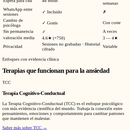
Espera para cita
48 horas
semanas
WhatsApp entre
✓ Incluido
✗
sesiones
Cambio de
Con coste
✓ Gratis
psicóloga
Sin permanencia
A veces
✓
valoración media
4.6★ (+750)
3 — 4★
Sesiones no grabadas · Historial
Privacidad
Variable
cifrado
Enfoques con evidencia clínica
Terapias que funcionan para la ansiedad
TCC
Terapia Cognitivo-Conductual
La Terapia Cognitivo-Conductual (TCC) es el enfoque psicológico
con más evidencia científica del mundo. Trabaja la conexión entre
pensamientos, emociones y comportamiento para cambiar patrones
que mantienen el malestar.
Saber más sobre
TCC
→