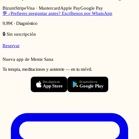
Bizum
Stripe
Visa · Mastercard
Apple Pay
Google Pay
💬 ¿Prefieres preguntar antes? Escríbenos por WhatsApp
9,99€ · Diagnóstico
🔒 Sin suscripción
Reservar
Nueva app de Mente Sana
Tu terapia, meditaciones y asistente — en tu móvil.
Descárgala en
Disponible en
App Store
Google Play