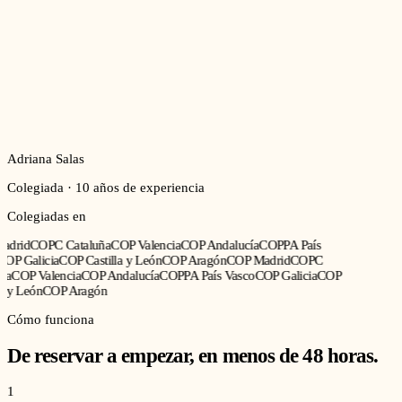
Adriana Salas
Colegiada · 10 años de experiencia
Colegiadas en
drid
COPC Cataluña
COP Valencia
COP Andalucía
COPPA País
OP Galicia
COP Castilla y León
COP Aragón
COP Madrid
COPC
a
COP Valencia
COP Andalucía
COPPA País Vasco
COP Galicia
COP
 y León
COP Aragón
Cómo funciona
De reservar a empezar, en menos de 48 horas.
1