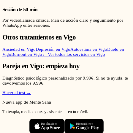
Sesión de 50 min
Por videollamada cifrada. Plan de acción claro y seguimiento por
WhatsApp entre sesiones.
Otros tratamientos en
Vigo
Ansiedad
en
Vigo
Depresión
en
Vigo
Autoestima
en
Vigo
Duelo
en
Vigo
Burnout
en
Vigo
← Ver todos los servicios en
Vigo
Pareja
en
Vigo
: empieza hoy
Diagnóstico psicológico personalizado por 9,99€. Si no te ayuda, te
devolvemos los 9,99€.
Hacer el test →
Nueva app de Mente Sana
Tu terapia, meditaciones y asistente — en tu móvil.
Descárgala en
Disponible en
App Store
Google Play