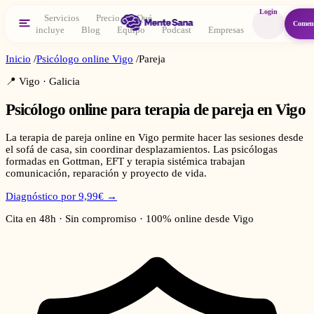
Login
Servicios
Precio
Qué
Comen
incluye
Blog
Equipo
Podcast
Empresas
Inicio
/
Psicólogo online
Vigo
/
Pareja
📍
Vigo
·
Galicia
Psicólogo online para
terapia de pareja
en
Vigo
La terapia de pareja online en Vigo permite hacer las sesiones desde
el sofá de casa, sin coordinar desplazamientos. Las psicólogas
formadas en Gottman, EFT y terapia sistémica trabajan
comunicación, reparación y proyecto de vida.
Diagnóstico por 9,99€ →
Cita en 48h · Sin compromiso · 100% online desde
Vigo