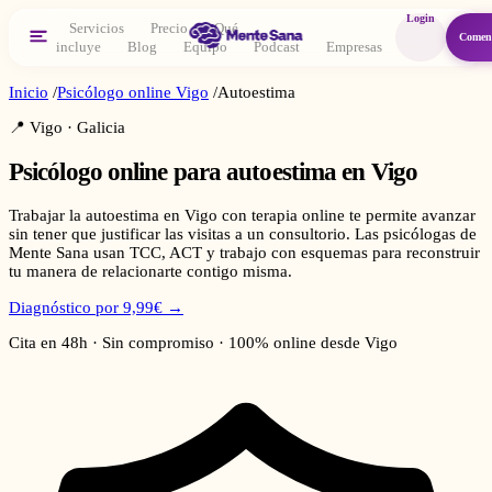
Login
Servicios
Precio
Qué
Comen
incluye
Blog
Equipo
Podcast
Empresas
Inicio
/
Psicólogo online
Vigo
/
Autoestima
📍
Vigo
·
Galicia
Psicólogo online para
autoestima
en
Vigo
Trabajar la autoestima en Vigo con terapia online te permite avanzar
sin tener que justificar las visitas a un consultorio. Las psicólogas de
Mente Sana usan TCC, ACT y trabajo con esquemas para reconstruir
tu manera de relacionarte contigo misma.
Diagnóstico por 9,99€ →
Cita en 48h · Sin compromiso · 100% online desde
Vigo