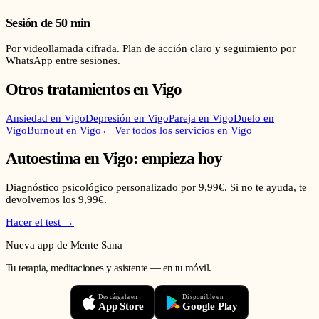
Sesión de 50 min
Por videollamada cifrada. Plan de acción claro y seguimiento por
WhatsApp entre sesiones.
Otros tratamientos en
Vigo
Ansiedad
en
Vigo
Depresión
en
Vigo
Pareja
en
Vigo
Duelo
en
Vigo
Burnout
en
Vigo
← Ver todos los servicios en
Vigo
Autoestima
en
Vigo
: empieza hoy
Diagnóstico psicológico personalizado por 9,99€. Si no te ayuda, te
devolvemos los 9,99€.
Hacer el test →
Nueva app de Mente Sana
Tu terapia, meditaciones y asistente — en tu móvil.
Descárgala en
Disponible en
App Store
Google Play