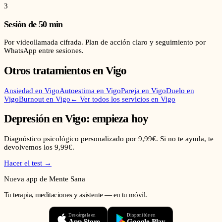
3
Sesión de 50 min
Por videollamada cifrada. Plan de acción claro y seguimiento por
WhatsApp entre sesiones.
Otros tratamientos en
Vigo
Ansiedad
en
Vigo
Autoestima
en
Vigo
Pareja
en
Vigo
Duelo
en
Vigo
Burnout
en
Vigo
← Ver todos los servicios en
Vigo
Depresión
en
Vigo
: empieza hoy
Diagnóstico psicológico personalizado por 9,99€. Si no te ayuda, te
devolvemos los 9,99€.
Hacer el test →
Nueva app de Mente Sana
Tu terapia, meditaciones y asistente — en tu móvil.
Descárgala en
Disponible en
App Store
Google Play