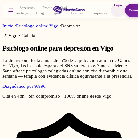
Login
Servicios
Precio
Qué
Comen
incluye
Blog
Equipo
Podcast
Empresas
Inicio
/
Psicólogo online
Vigo
/
Depresión
📍
Vigo
·
Galicia
Psicólogo online para
depresión
en
Vigo
La depresión afecta a más del 5% de la población adulta de Galicia.
En Vigo, las listas de espera del SNS superan los 3 meses. Mente
Sana ofrece psicólogas colegiadas online con cita disponible esta
semana — terapia con evidencia clínica equivalente a la presencial.
Diagnóstico por 9,99€ →
Cita en 48h · Sin compromiso · 100% online desde
Vigo