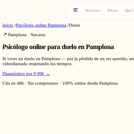
Servicios
Precio
Qué i
Inicio
/
Psicólogo online
Pamplona
/
Duelo
📍
Pamplona
·
Navarra
Psicólogo online para
duelo
en
Pamplona
Si vives un duelo en Pamplona — por la pérdida de un ser querido, u
videollamada respetando tus tiempos.
Diagnóstico por 9,99€ →
Cita en 48h · Sin compromiso · 100% online desde
Pamplona