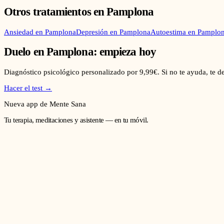
Otros tratamientos en
Pamplona
Ansiedad
en
Pamplona
Depresión
en
Pamplona
Autoestima
en
Pamplo
Duelo
en
Pamplona
: empieza hoy
Diagnóstico psicológico personalizado por 9,99€. Si no te ayuda, te 
Hacer el test →
Nueva app de Mente Sana
Tu terapia, meditaciones y asistente — en tu móvil.