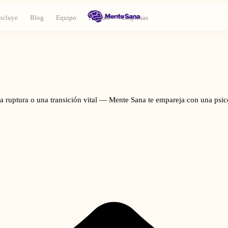
ncluye
Blog
Equipo
Podcast
Empresas
na ruptura o una transición vital — Mente Sana te empareja con una ps