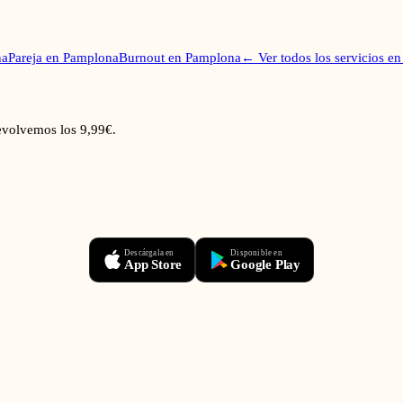
na
Pareja
en
Pamplona
Burnout
en
Pamplona
← Ver todos los servicios e
devolvemos los 9,99€.
Descárgala en
Disponible en
App Store
Google Play