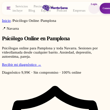
Login
Servicios
Precio
Qué
Comen
incluye
Blog
Equipo
Podcast
Empresas
Inicio
/
Psicólogo Online
/
Pamplona
📍
Navarra
Psicólogo Online en
Pamplona
Psicólogas online para Pamplona y toda Navarra. Sesiones por
videollamada desde cualquier barrio. Ansiedad, depresión,
autoestima, pareja.
Recibir mi diagnóstico →
Diagnóstico 9,99€ · Sin compromiso · 100% online