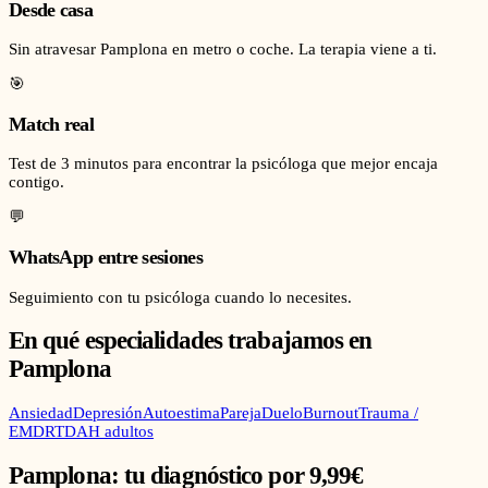
Desde casa
Sin atravesar Pamplona en metro o coche. La terapia viene a ti.
🎯
Match real
Test de 3 minutos para encontrar la psicóloga que mejor encaja
contigo.
💬
WhatsApp entre sesiones
Seguimiento con tu psicóloga cuando lo necesites.
En qué especialidades trabajamos en
Pamplona
Ansiedad
Depresión
Autoestima
Pareja
Duelo
Burnout
Trauma /
EMDR
TDAH adultos
Pamplona
: tu diagnóstico por 9,99€