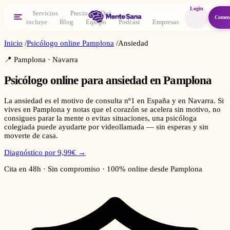
Login
Servicios
Precio
Qué
Comen
incluye
Blog
Equipo
Podcast
Empresas
Inicio
/
Psicólogo online
Pamplona
/
Ansiedad
📍
Pamplona
·
Navarra
Psicólogo online para
ansiedad
en
Pamplona
La ansiedad es el motivo de consulta nº1 en España y en Navarra. Si
vives en Pamplona y notas que el corazón se acelera sin motivo, no
consigues parar la mente o evitas situaciones, una psicóloga
colegiada puede ayudarte por videollamada — sin esperas y sin
moverte de casa.
Diagnóstico por 9,99€ →
Cita en 48h · Sin compromiso · 100% online desde
Pamplona