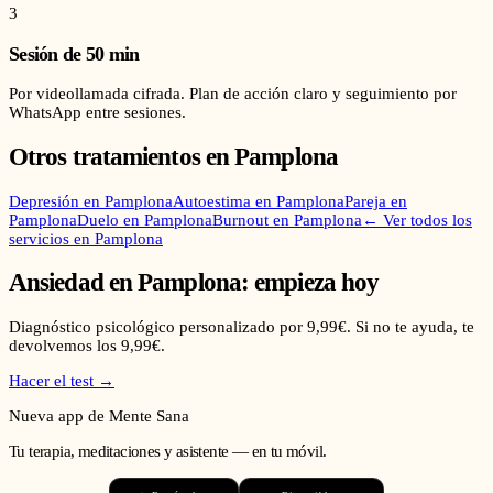
3
Sesión de 50 min
Por videollamada cifrada. Plan de acción claro y seguimiento por
WhatsApp entre sesiones.
Otros tratamientos en
Pamplona
Depresión
en
Pamplona
Autoestima
en
Pamplona
Pareja
en
Pamplona
Duelo
en
Pamplona
Burnout
en
Pamplona
← Ver todos los
servicios en
Pamplona
Ansiedad
en
Pamplona
: empieza hoy
Diagnóstico psicológico personalizado por 9,99€. Si no te ayuda, te
devolvemos los 9,99€.
Hacer el test →
Nueva app de Mente Sana
Tu terapia, meditaciones y asistente — en tu móvil.