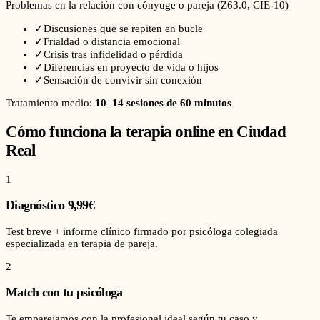
Problemas en la relación con cónyuge o pareja
(
Z63.0
, CIE-10)
✓
Discusiones que se repiten en bucle
✓
Frialdad o distancia emocional
✓
Crisis tras infidelidad o pérdida
✓
Diferencias en proyecto de vida o hijos
✓
Sensación de convivir sin conexión
Tratamiento medio:
10–14 sesiones de 60 minutos
Cómo funciona la terapia online en
Ciudad
Real
1
Diagnóstico 9,99€
Test breve + informe clínico firmado por psicóloga colegiada
especializada en terapia de pareja.
2
Match con tu psicóloga
Te emparejamos con la profesional ideal según tu caso y