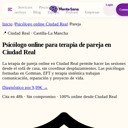
Login
Servicios
Precio
Qué
Comen
incluye
Blog
Equipo
Podcast
Empresas
Inicio
/
Psicólogo online
Ciudad Real
/
Pareja
📍
Ciudad Real
·
Castilla-La Mancha
Psicólogo online para
terapia de pareja
en
Ciudad Real
La terapia de pareja online en Ciudad Real permite hacer las sesiones
desde el sofá de casa, sin coordinar desplazamientos. Las psicólogas
formadas en Gottman, EFT y terapia sistémica trabajan
comunicación, reparación y proyecto de vida.
Diagnóstico por 9,99€ →
Cita en 48h · Sin compromiso · 100% online desde
Ciudad Real