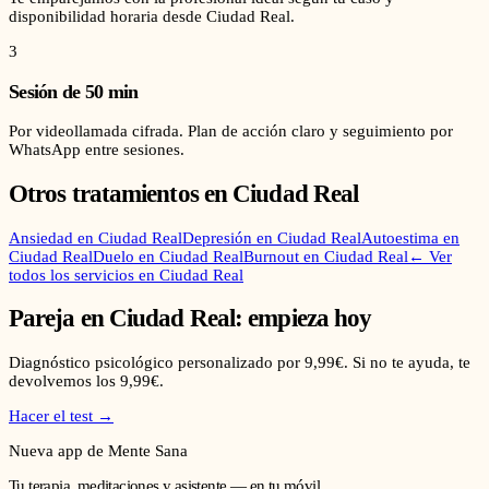
disponibilidad horaria desde Ciudad Real.
3
Sesión de 50 min
Por videollamada cifrada. Plan de acción claro y seguimiento por
WhatsApp entre sesiones.
Otros tratamientos en
Ciudad Real
Ansiedad
en
Ciudad Real
Depresión
en
Ciudad Real
Autoestima
en
Ciudad Real
Duelo
en
Ciudad Real
Burnout
en
Ciudad Real
← Ver
todos los servicios en
Ciudad Real
Pareja
en
Ciudad Real
: empieza hoy
Diagnóstico psicológico personalizado por 9,99€. Si no te ayuda, te
devolvemos los 9,99€.
Hacer el test →
Nueva app de Mente Sana
Tu terapia, meditaciones y asistente — en tu móvil.