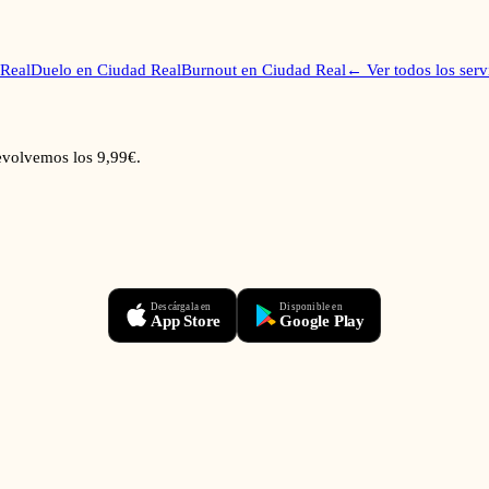
Real
Duelo
en
Ciudad Real
Burnout
en
Ciudad Real
← Ver todos los serv
devolvemos los 9,99€.
Descárgala en
Disponible en
App Store
Google Play