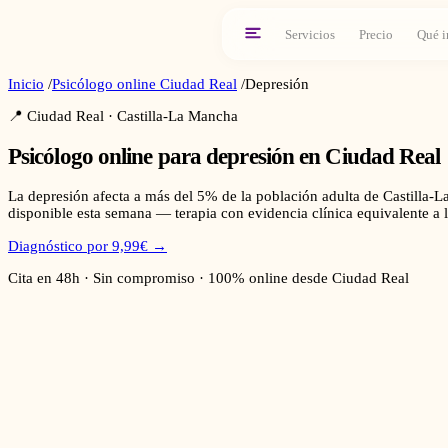
Servicios
Precio
Qué i
Inicio
/
Psicólogo online
Ciudad Real
/
Depresión
📍
Ciudad Real
·
Castilla-La Mancha
Psicólogo online para
depresión
en
Ciudad Real
La depresión afecta a más del 5% de la población adulta de Castilla-L
disponible esta semana — terapia con evidencia clínica equivalente a l
Diagnóstico por 9,99€ →
Cita en 48h · Sin compromiso · 100% online desde
Ciudad Real