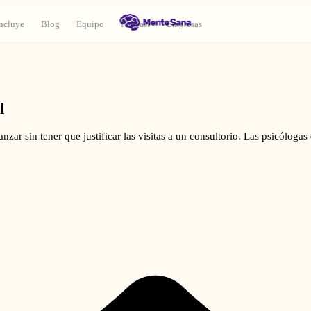
ncluye
Blog
Equipo
Podcast
Empresas
l
vanzar sin tener que justificar las visitas a un consultorio. Las psicól