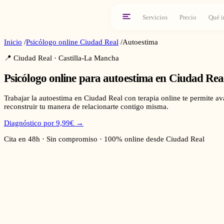
Servicios
Precio
Qué i
Inicio
/
Psicólogo online
Ciudad Real
/
Autoestima
📍
Ciudad Real
·
Castilla-La Mancha
Psicólogo online para
autoestima
en
Ciudad Rea
Trabajar la autoestima en Ciudad Real con terapia online te permite a
reconstruir tu manera de relacionarte contigo misma.
Diagnóstico por 9,99€ →
Cita en 48h · Sin compromiso · 100% online desde
Ciudad Real