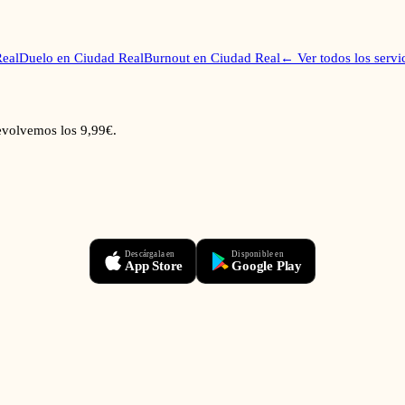
eal
Duelo
en
Ciudad Real
Burnout
en
Ciudad Real
← Ver todos los servi
devolvemos los 9,99€.
Descárgala en
Disponible en
App Store
Google Play