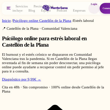
Login
Servicios
Precio
Qué
Comen
incluye
Blog
Equipo
Podcast
Empresas
Inicio
/
Psicólogo online
Castellón de la Plana
/
Estrés laboral
📍
Castellón de la Plana
·
Comunidad Valenciana
Psicólogo online para
estrés laboral
en
Castellón de la Plana
El burnout y el estrés crónico se dispararon en Comunidad
Valenciana tras la pandemia. Si en Castellón de la Plana llegas
reventada al fin de semana sin poder desconectar, una psicóloga
online puede ayudarte a recuperar control sin pedir permiso al jefe
para ir a consulta.
Diagnóstico por 9,99€ →
Cita en 48h · Sin compromiso · 100% online desde
Castellón de la
Plana