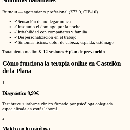
Síntomas habituales
Burnout — agotamiento profesional
(
Z73.0
, CIE-10)
✓
Sensación de no llegar nunca
✓
Insomnio el domingo por la noche
✓
Irritabilidad con compañeros y familia
✓
Despersonalización en el trabajo
✓
Síntomas físicos: dolor de cabeza, espalda, estómago
Tratamiento medio:
8–12 sesiones + plan de prevención
Cómo funciona la terapia online en
Castellón
de la Plana
1
Diagnóstico 9,99€
Test breve + informe clínico firmado por psicóloga colegiada
especializada en estrés laboral.
2
Match con tu psicóloga