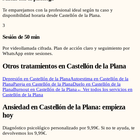
Te emparejamos con la profesional ideal según tu caso y
disponibilidad horaria desde Castellón de la Plana.
3
Sesión de 50 min
Por videollamada cifrada. Plan de acción claro y seguimiento por
WhatsApp entre sesiones.
Otros tratamientos en
Castellón de la Plana
Depresión
en
Castellón de la Plana
Autoestima
en
Castellón de la
Plana
Pareja
en
Castellón de la Plana
Duelo
en
Castellón de la
Plana
Burnout
en
Castellón de la Plana
← Ver todos los servicios en
Castellón de la Plana
Ansiedad
en
Castellón de la Plana
: empieza
hoy
Diagnóstico psicológico personalizado por 9,99€. Si no te ayuda, te
devolvemos los 9,99€.