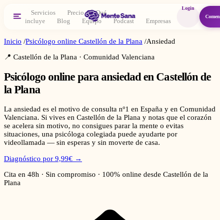
Login
Servicios
Precio
Qué
Comen
incluye
Blog
Equipo
Podcast
Empresas
Inicio
/
Psicólogo online
Castellón de la Plana
/
Ansiedad
📍
Castellón de la Plana
·
Comunidad Valenciana
Psicólogo online para
ansiedad
en
Castellón de
la Plana
La ansiedad es el motivo de consulta nº1 en España y en Comunidad
Valenciana. Si vives en Castellón de la Plana y notas que el corazón
se acelera sin motivo, no consigues parar la mente o evitas
situaciones, una psicóloga colegiada puede ayudarte por
videollamada — sin esperas y sin moverte de casa.
Diagnóstico por 9,99€ →
Cita en 48h · Sin compromiso · 100% online desde
Castellón de la
Plana