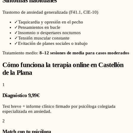
Síntomas habituales
Trastorno de ansiedad generalizada
(
F41.1
, CIE-10)
✓
Taquicardia y opresión en el pecho
✓
Pensamientos en bucle
✓
Insomnio o despertares nocturnos
✓
Tensión muscular constante
✓
Evitación de planes sociales o trabajo
Tratamiento medio:
8–12 sesiones de media para casos moderados
Cómo funciona la terapia online en
Castellón
de la Plana
1
Diagnóstico 9,99€
Test breve + informe clínico firmado por psicóloga colegiada
especializada en ansiedad.
2
Match con tu psicóloga