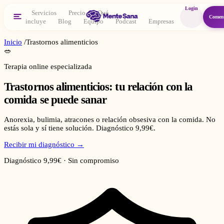
Login
Servicios
Precio
Qué
Comen
incluye
Blog
Equipo
Podcast
Empresas
Inicio
/
Trastornos alimenticios
🥗
Terapia online especializada
Trastornos alimenticios: tu relación con la
comida se puede sanar
Anorexia, bulimia, atracones o relación obsesiva con la comida. No
estás sola y sí tiene solución. Diagnóstico 9,99€.
Recibir mi diagnóstico →
Diagnóstico 9,99€ · Sin compromiso