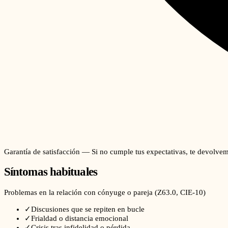
Garantía de satisfacción — Si no cumple tus expectativas, te devolvem
Síntomas habituales
Problemas en la relación con cónyuge o pareja
(
Z63.0
, CIE-10)
✓
Discusiones que se repiten en bucle
✓
Frialdad o distancia emocional
✓
Crisis tras infidelidad o pérdida