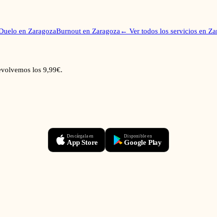
Duelo
en
Zaragoza
Burnout
en
Zaragoza
← Ver todos los servicios en
Za
devolvemos los 9,99€.
Descárgala en
Disponible en
App Store
Google Play