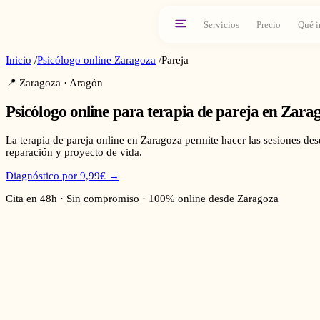
Servicios
Precio
Qué i
Inicio
/
Psicólogo online
Zaragoza
/
Pareja
📍
Zaragoza
·
Aragón
Psicólogo online para
terapia de pareja
en
Zara
La terapia de pareja online en Zaragoza permite hacer las sesiones de
reparación y proyecto de vida.
Diagnóstico por 9,99€ →
Cita en 48h · Sin compromiso · 100% online desde
Zaragoza