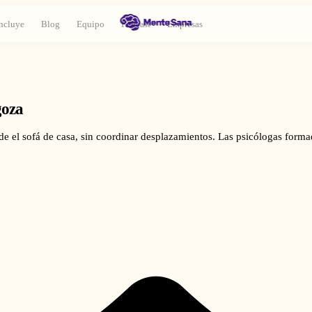
ncluye
Blog
Equipo
Podcast
Empresas
goza
sde el sofá de casa, sin coordinar desplazamientos. Las psicólogas form