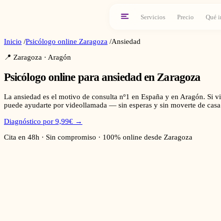
Servicios
Precio
Qué i
Inicio
/
Psicólogo online
Zaragoza
/
Ansiedad
📍
Zaragoza
·
Aragón
Psicólogo online para
ansiedad
en
Zaragoza
La ansiedad es el motivo de consulta nº1 en España y en Aragón. Si vi
puede ayudarte por videollamada — sin esperas y sin moverte de casa
Diagnóstico por 9,99€ →
Cita en 48h · Sin compromiso · 100% online desde
Zaragoza