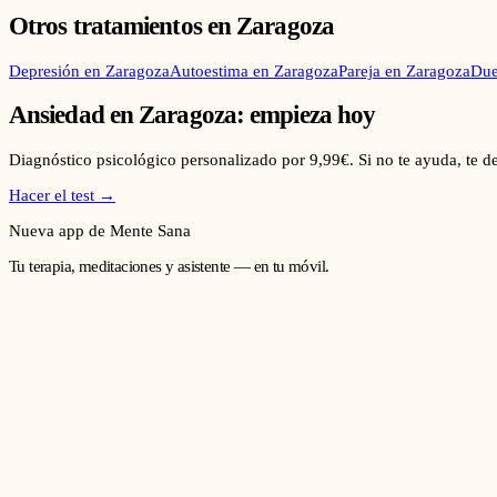
Otros tratamientos en
Zaragoza
Depresión
en
Zaragoza
Autoestima
en
Zaragoza
Pareja
en
Zaragoza
Due
Ansiedad
en
Zaragoza
: empieza hoy
Diagnóstico psicológico personalizado por 9,99€. Si no te ayuda, te 
Hacer el test →
Nueva app de Mente Sana
Tu terapia, meditaciones y asistente — en tu móvil.