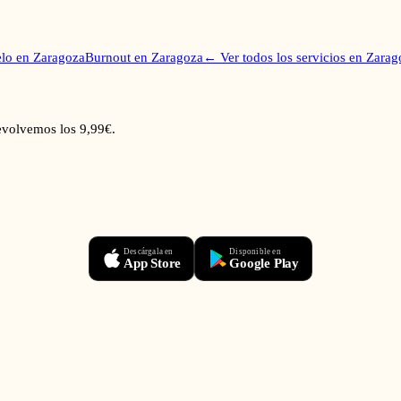
lo
en
Zaragoza
Burnout
en
Zaragoza
← Ver todos los servicios en
Zarag
devolvemos los 9,99€.
Descárgala en
Disponible en
App Store
Google Play