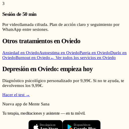
3
Sesión de 50 min
Por videollamada cifrada. Plan de acción claro y seguimiento por
WhatsApp entre sesiones.
Otros tratamientos en
Oviedo
Ansiedad
en
Oviedo
Autoestima
en
Oviedo
Pareja
en
Oviedo
Duelo
en
Oviedo
Burnout
en
Oviedo
← Ver todos los servicios en
Oviedo
Depresión
en
Oviedo
: empieza hoy
Diagnóstico psicológico personalizado por 9,99€. Si no te ayuda, te
devolvemos los 9,99€.
Hacer el test →
Nueva app de Mente Sana
Tu terapia, meditaciones y asistente — en tu móvil.
Descárgala en
Disponible en
App Store
Google Play