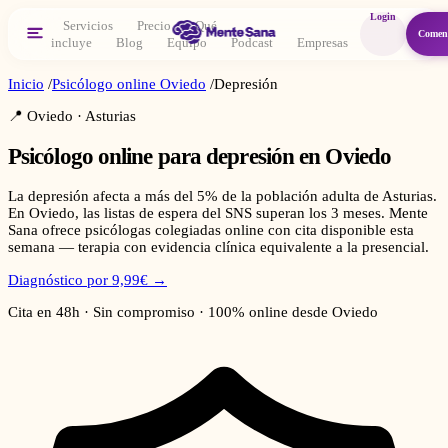
Login
Servicios
Precio
Qué
Comen
incluye
Blog
Equipo
Podcast
Empresas
Inicio
/
Psicólogo online
Oviedo
/
Depresión
📍
Oviedo
·
Asturias
Psicólogo online para
depresión
en
Oviedo
La depresión afecta a más del 5% de la población adulta de Asturias.
En Oviedo, las listas de espera del SNS superan los 3 meses. Mente
Sana ofrece psicólogas colegiadas online con cita disponible esta
semana — terapia con evidencia clínica equivalente a la presencial.
Diagnóstico por 9,99€ →
Cita en 48h · Sin compromiso · 100% online desde
Oviedo