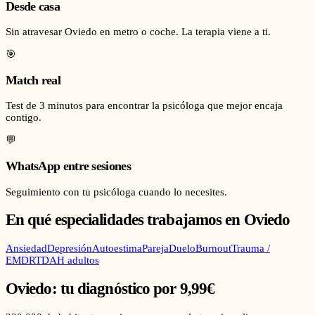
Desde casa
Sin atravesar Oviedo en metro o coche. La terapia viene a ti.
🎯
Match real
Test de 3 minutos para encontrar la psicóloga que mejor encaja
contigo.
💬
WhatsApp entre sesiones
Seguimiento con tu psicóloga cuando lo necesites.
En qué especialidades trabajamos en
Oviedo
Ansiedad
Depresión
Autoestima
Pareja
Duelo
Burnout
Trauma /
EMDR
TDAH adultos
Oviedo
: tu diagnóstico por 9,99€