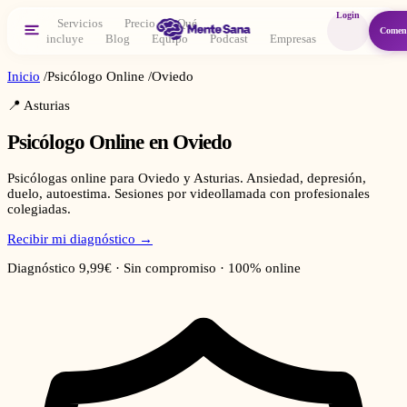
Login
Servicios
Precio
Qué
Comen
incluye
Blog
Equipo
Podcast
Empresas
Inicio
/
Psicólogo Online
/
Oviedo
📍
Asturias
Psicólogo Online en
Oviedo
Psicólogas online para Oviedo y Asturias. Ansiedad, depresión,
duelo, autoestima. Sesiones por videollamada con profesionales
colegiadas.
Recibir mi diagnóstico →
Diagnóstico 9,99€ · Sin compromiso · 100% online