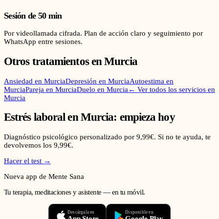
Sesión de 50 min
Por videollamada cifrada. Plan de acción claro y seguimiento por
WhatsApp entre sesiones.
Otros tratamientos en
Murcia
Ansiedad
en
Murcia
Depresión
en
Murcia
Autoestima
en
Murcia
Pareja
en
Murcia
Duelo
en
Murcia
← Ver todos los servicios en
Murcia
Estrés laboral
en
Murcia
: empieza hoy
Diagnóstico psicológico personalizado por 9,99€. Si no te ayuda, te
devolvemos los 9,99€.
Hacer el test →
Nueva app de Mente Sana
Tu terapia, meditaciones y asistente — en tu móvil.
Descárgala en
Disponible en
App Store
Google Play