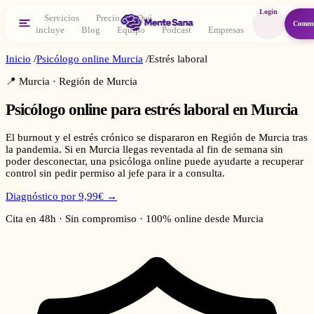
Login
Servicios
Precio
Qué
Comen
incluye
Blog
Equipo
Podcast
Empresas
Inicio
/
Psicólogo online
Murcia
/
Estrés laboral
📍
Murcia
·
Región de Murcia
Psicólogo online para
estrés laboral
en
Murcia
El burnout y el estrés crónico se dispararon en Región de Murcia tras
la pandemia. Si en Murcia llegas reventada al fin de semana sin
poder desconectar, una psicóloga online puede ayudarte a recuperar
control sin pedir permiso al jefe para ir a consulta.
Diagnóstico por 9,99€ →
Cita en 48h · Sin compromiso · 100% online desde
Murcia