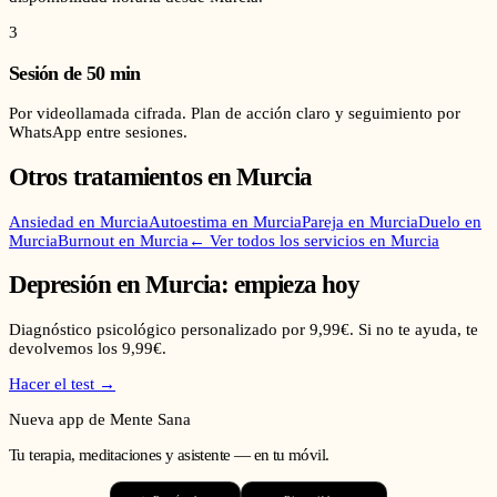
3
Sesión de 50 min
Por videollamada cifrada. Plan de acción claro y seguimiento por
WhatsApp entre sesiones.
Otros tratamientos en
Murcia
Ansiedad
en
Murcia
Autoestima
en
Murcia
Pareja
en
Murcia
Duelo
en
Murcia
Burnout
en
Murcia
← Ver todos los servicios en
Murcia
Depresión
en
Murcia
: empieza hoy
Diagnóstico psicológico personalizado por 9,99€. Si no te ayuda, te
devolvemos los 9,99€.
Hacer el test →
Nueva app de Mente Sana
Tu terapia, meditaciones y asistente — en tu móvil.