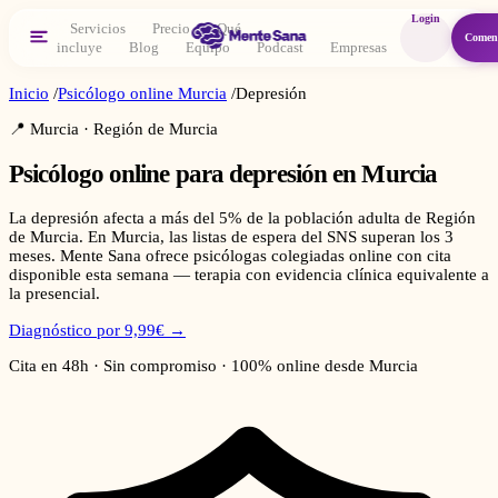
Login
Servicios
Precio
Qué
Comen
incluye
Blog
Equipo
Podcast
Empresas
Inicio
/
Psicólogo online
Murcia
/
Depresión
📍
Murcia
·
Región de Murcia
Psicólogo online para
depresión
en
Murcia
La depresión afecta a más del 5% de la población adulta de Región
de Murcia. En Murcia, las listas de espera del SNS superan los 3
meses. Mente Sana ofrece psicólogas colegiadas online con cita
disponible esta semana — terapia con evidencia clínica equivalente a
la presencial.
Diagnóstico por 9,99€ →
Cita en 48h · Sin compromiso · 100% online desde
Murcia