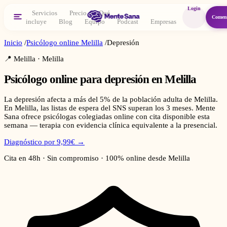
Login
Servicios
Precio
Qué
Comen
incluye
Blog
Equipo
Podcast
Empresas
Inicio
/
Psicólogo online
Melilla
/
Depresión
📍
Melilla
·
Melilla
Psicólogo online para
depresión
en
Melilla
La depresión afecta a más del 5% de la población adulta de Melilla.
En Melilla, las listas de espera del SNS superan los 3 meses. Mente
Sana ofrece psicólogas colegiadas online con cita disponible esta
semana — terapia con evidencia clínica equivalente a la presencial.
Diagnóstico por 9,99€ →
Cita en 48h · Sin compromiso · 100% online desde
Melilla