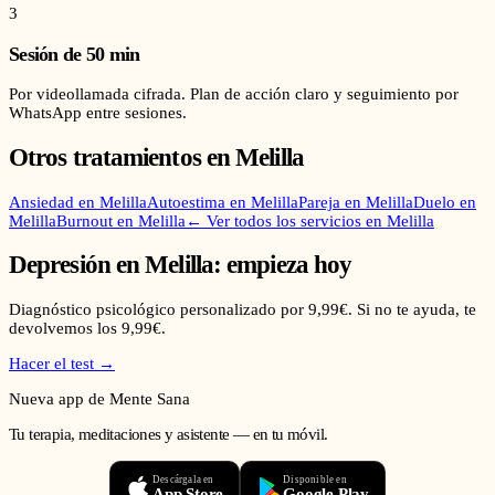
3
Sesión de 50 min
Por videollamada cifrada. Plan de acción claro y seguimiento por
WhatsApp entre sesiones.
Otros tratamientos en
Melilla
Ansiedad
en
Melilla
Autoestima
en
Melilla
Pareja
en
Melilla
Duelo
en
Melilla
Burnout
en
Melilla
← Ver todos los servicios en
Melilla
Depresión
en
Melilla
: empieza hoy
Diagnóstico psicológico personalizado por 9,99€. Si no te ayuda, te
devolvemos los 9,99€.
Hacer el test →
Nueva app de Mente Sana
Tu terapia, meditaciones y asistente — en tu móvil.
Descárgala en
Disponible en
App Store
Google Play