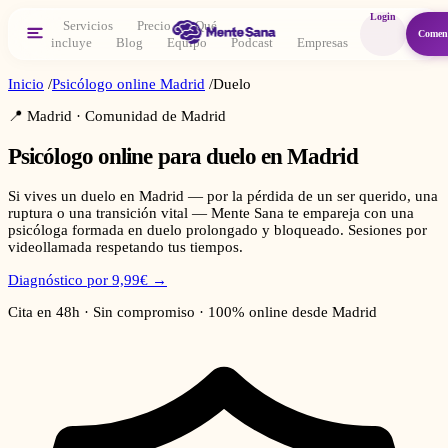
Login
Servicios
Precio
Qué
Comen
incluye
Blog
Equipo
Podcast
Empresas
Inicio
/
Psicólogo online
Madrid
/
Duelo
📍
Madrid
·
Comunidad de Madrid
Psicólogo online para
duelo
en
Madrid
Si vives un duelo en Madrid — por la pérdida de un ser querido, una
ruptura o una transición vital — Mente Sana te empareja con una
psicóloga formada en duelo prolongado y bloqueado. Sesiones por
videollamada respetando tus tiempos.
Diagnóstico por 9,99€ →
Cita en 48h · Sin compromiso · 100% online desde
Madrid