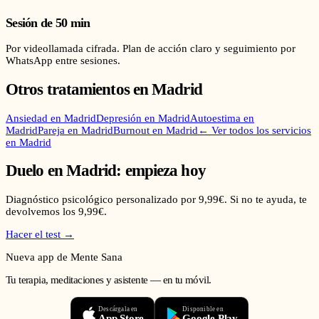
Sesión de 50 min
Por videollamada cifrada. Plan de acción claro y seguimiento por
WhatsApp entre sesiones.
Otros tratamientos en
Madrid
Ansiedad
en
Madrid
Depresión
en
Madrid
Autoestima
en
Madrid
Pareja
en
Madrid
Burnout
en
Madrid
← Ver todos los servicios
en
Madrid
Duelo
en
Madrid
: empieza hoy
Diagnóstico psicológico personalizado por 9,99€. Si no te ayuda, te
devolvemos los 9,99€.
Hacer el test →
Nueva app de Mente Sana
Tu terapia, meditaciones y asistente — en tu móvil.
Descárgala en
Disponible en
App Store
Google Play