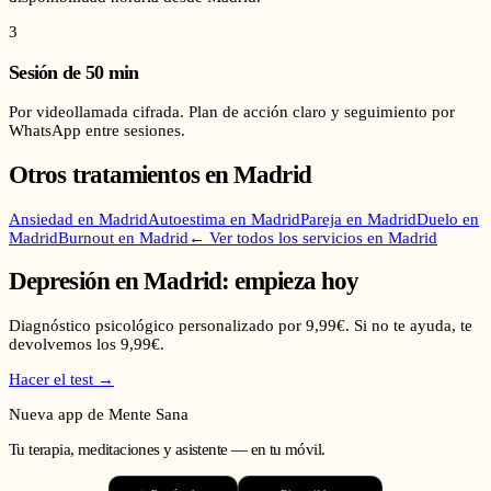
3
Sesión de 50 min
Por videollamada cifrada. Plan de acción claro y seguimiento por
WhatsApp entre sesiones.
Otros tratamientos en
Madrid
Ansiedad
en
Madrid
Autoestima
en
Madrid
Pareja
en
Madrid
Duelo
en
Madrid
Burnout
en
Madrid
← Ver todos los servicios en
Madrid
Depresión
en
Madrid
: empieza hoy
Diagnóstico psicológico personalizado por 9,99€. Si no te ayuda, te
devolvemos los 9,99€.
Hacer el test →
Nueva app de Mente Sana
Tu terapia, meditaciones y asistente — en tu móvil.