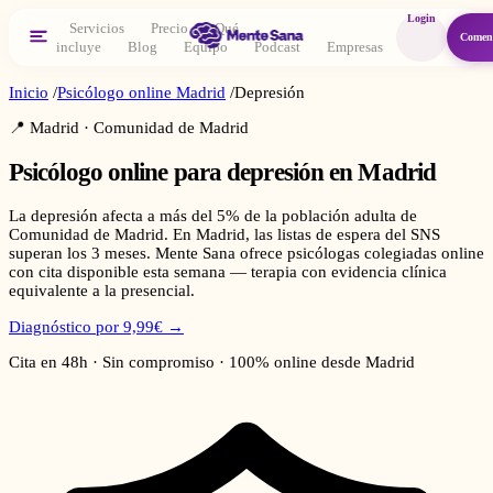
Login
Servicios
Precio
Qué
Comen
incluye
Blog
Equipo
Podcast
Empresas
Inicio
/
Psicólogo online
Madrid
/
Depresión
📍
Madrid
·
Comunidad de Madrid
Psicólogo online para
depresión
en
Madrid
La depresión afecta a más del 5% de la población adulta de
Comunidad de Madrid. En Madrid, las listas de espera del SNS
superan los 3 meses. Mente Sana ofrece psicólogas colegiadas online
con cita disponible esta semana — terapia con evidencia clínica
equivalente a la presencial.
Diagnóstico por 9,99€ →
Cita en 48h · Sin compromiso · 100% online desde
Madrid