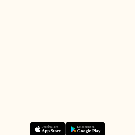
Descárgala en
Disponible en
App Store
Google Play