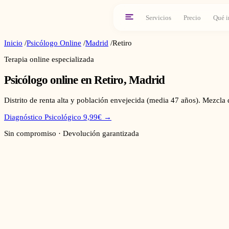
Servicios
Precio
Qué i
Inicio
/
Psicólogo Online
/
Madrid
/
Retiro
Terapia online especializada
Psicólogo online en
Retiro
,
Madrid
Distrito de renta alta y población envejecida (media 47 años). Mezcla d
Diagnóstico Psicológico 9,99€ →
Sin compromiso · Devolución garantizada