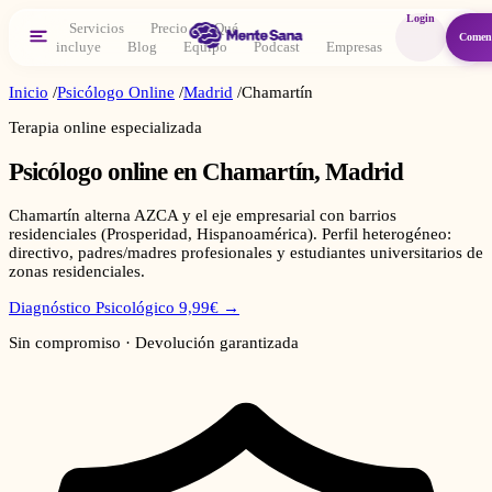
Login
Servicios
Precio
Qué
Comen
incluye
Blog
Equipo
Podcast
Empresas
Inicio
/
Psicólogo Online
/
Madrid
/
Chamartín
Terapia online especializada
Psicólogo online en
Chamartín
,
Madrid
Chamartín alterna AZCA y el eje empresarial con barrios
residenciales (Prosperidad, Hispanoamérica). Perfil heterogéneo:
directivo, padres/madres profesionales y estudiantes universitarios de
zonas residenciales.
Diagnóstico Psicológico 9,99€ →
Sin compromiso · Devolución garantizada