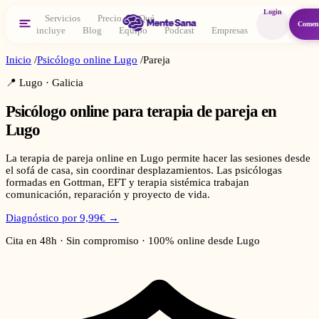
Login
Servicios
Precio
Qué
Comen
incluye
Blog
Equipo
Podcast
Empresas
Inicio
/
Psicólogo online
Lugo
/
Pareja
📍
Lugo
·
Galicia
Psicólogo online para
terapia de pareja
en
Lugo
La terapia de pareja online en Lugo permite hacer las sesiones desde
el sofá de casa, sin coordinar desplazamientos. Las psicólogas
formadas en Gottman, EFT y terapia sistémica trabajan
comunicación, reparación y proyecto de vida.
Diagnóstico por 9,99€ →
Cita en 48h · Sin compromiso · 100% online desde
Lugo