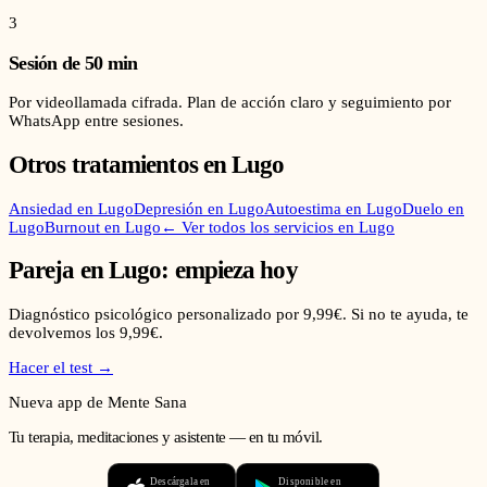
3
Sesión de 50 min
Por videollamada cifrada. Plan de acción claro y seguimiento por
WhatsApp entre sesiones.
Otros tratamientos en
Lugo
Ansiedad
en
Lugo
Depresión
en
Lugo
Autoestima
en
Lugo
Duelo
en
Lugo
Burnout
en
Lugo
← Ver todos los servicios en
Lugo
Pareja
en
Lugo
: empieza hoy
Diagnóstico psicológico personalizado por 9,99€. Si no te ayuda, te
devolvemos los 9,99€.
Hacer el test →
Nueva app de Mente Sana
Tu terapia, meditaciones y asistente — en tu móvil.
Descárgala en
Disponible en