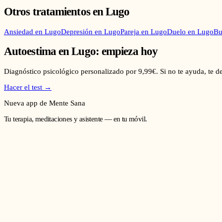
Otros tratamientos en
Lugo
Ansiedad
en
Lugo
Depresión
en
Lugo
Pareja
en
Lugo
Duelo
en
Lugo
Bu
Autoestima
en
Lugo
: empieza hoy
Diagnóstico psicológico personalizado por 9,99€. Si no te ayuda, te 
Hacer el test →
Nueva app de Mente Sana
Tu terapia, meditaciones y asistente — en tu móvil.