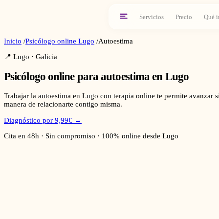
Servicios
Precio
Qué i
Inicio
/
Psicólogo online
Lugo
/
Autoestima
📍
Lugo
·
Galicia
Psicólogo online para
autoestima
en
Lugo
Trabajar la autoestima en Lugo con terapia online te permite avanzar s
manera de relacionarte contigo misma.
Diagnóstico por 9,99€ →
Cita en 48h · Sin compromiso · 100% online desde
Lugo