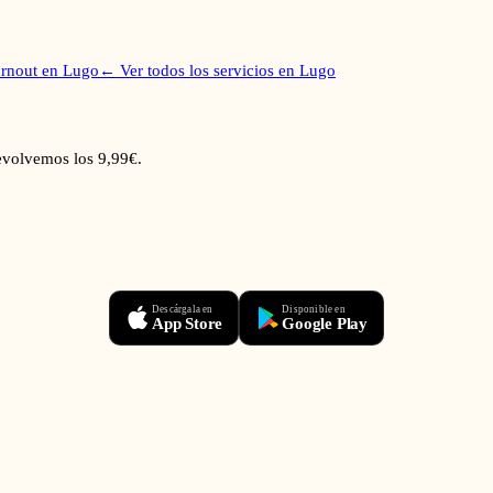
rnout
en
Lugo
← Ver todos los servicios en
Lugo
devolvemos los 9,99€.
Descárgala en
Disponible en
App Store
Google Play