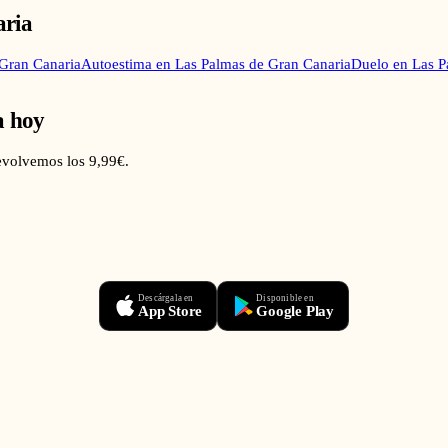
aria
Gran Canaria
Autoestima
en
Las Palmas de Gran Canaria
Duelo
en
Las P
a hoy
devolvemos los 9,99€.
Descárgala en
Disponible en
App Store
Google Play