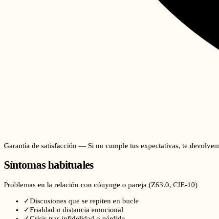
Garantía de satisfacción — Si no cumple tus expectativas, te devolvem
Síntomas habituales
Problemas en la relación con cónyuge o pareja
(
Z63.0
, CIE-10)
✓
Discusiones que se repiten en bucle
✓
Frialdad o distancia emocional
✓
Crisis tras infidelidad o pérdida