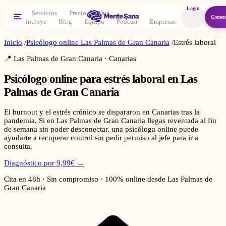
Login
Servicios
Precio
Qué
Comen
incluye
Blog
Equipo
Podcast
Empresas
Inicio
/
Psicólogo online
Las Palmas de Gran Canaria
/
Estrés laboral
📍
Las Palmas de Gran Canaria
·
Canarias
Psicólogo online para
estrés laboral
en
Las
Palmas de Gran Canaria
El burnout y el estrés crónico se dispararon en Canarias tras la
pandemia. Si en Las Palmas de Gran Canaria llegas reventada al fin
de semana sin poder desconectar, una psicóloga online puede
ayudarte a recuperar control sin pedir permiso al jefe para ir a
consulta.
Diagnóstico por 9,99€ →
Cita en 48h · Sin compromiso · 100% online desde
Las Palmas de
Gran Canaria