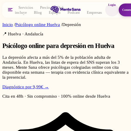
Login
Servicios
Precio
Qué
Comen
incluye
Blog
Equipo
Podcast
Empresas
Inicio
/
Psicólogo online
Huelva
/
Depresión
📍
Huelva
·
Andalucía
Psicólogo online para
depresión
en
Huelva
La depresión afecta a más del 5% de la población adulta de
Andalucía. En Huelva, las listas de espera del SNS superan los 3
meses. Mente Sana ofrece psicólogas colegiadas online con cita
disponible esta semana — terapia con evidencia clínica equivalente a
la presencial.
Diagnóstico por 9,99€ →
Cita en 48h · Sin compromiso · 100% online desde
Huelva