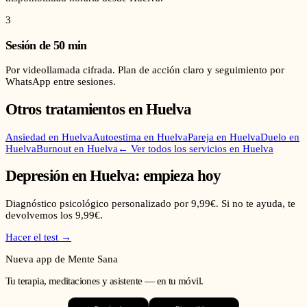
3
Sesión de 50 min
Por videollamada cifrada. Plan de acción claro y seguimiento por
WhatsApp entre sesiones.
Otros tratamientos en
Huelva
Ansiedad
en
Huelva
Autoestima
en
Huelva
Pareja
en
Huelva
Duelo
en
Huelva
Burnout
en
Huelva
← Ver todos los servicios en
Huelva
Depresión
en
Huelva
: empieza hoy
Diagnóstico psicológico personalizado por 9,99€. Si no te ayuda, te
devolvemos los 9,99€.
Hacer el test →
Nueva app de Mente Sana
Tu terapia, meditaciones y asistente — en tu móvil.