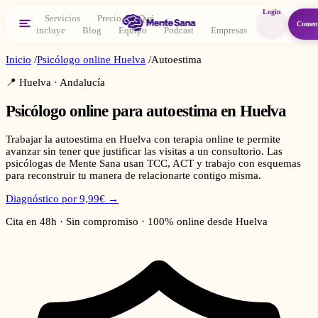
Login
Servicios
Precio
Qué
Comen
incluye
Blog
Equipo
Podcast
Empresas
Inicio
/
Psicólogo online
Huelva
/
Autoestima
📍
Huelva
·
Andalucía
Psicólogo online para
autoestima
en
Huelva
Trabajar la autoestima en Huelva con terapia online te permite
avanzar sin tener que justificar las visitas a un consultorio. Las
psicólogas de Mente Sana usan TCC, ACT y trabajo con esquemas
para reconstruir tu manera de relacionarte contigo misma.
Diagnóstico por 9,99€ →
Cita en 48h · Sin compromiso · 100% online desde
Huelva