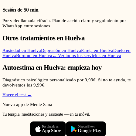
Sesión de 50 min
Por videollamada cifrada. Plan de acción claro y seguimiento por
WhatsApp entre sesiones.
Otros tratamientos en
Huelva
Ansiedad
en
Huelva
Depresión
en
Huelva
Pareja
en
Huelva
Duelo
en
Huelva
Burnout
en
Huelva
← Ver todos los servicios en
Huelva
Autoestima
en
Huelva
: empieza hoy
Diagnóstico psicológico personalizado por 9,99€. Si no te ayuda, te
devolvemos los 9,99€.
Hacer el test →
Nueva app de Mente Sana
Tu terapia, meditaciones y asistente — en tu móvil.
Descárgala en
Disponible en
App Store
Google Play