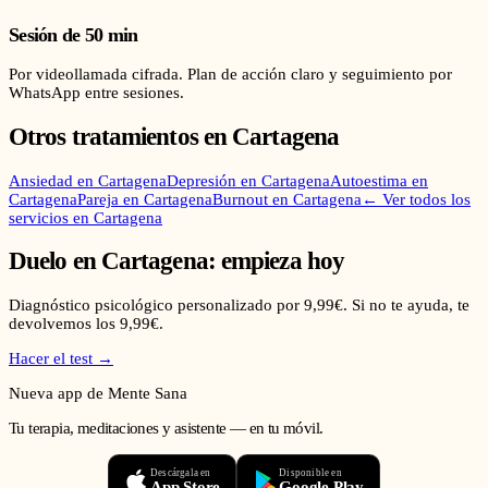
Sesión de 50 min
Por videollamada cifrada. Plan de acción claro y seguimiento por
WhatsApp entre sesiones.
Otros tratamientos en
Cartagena
Ansiedad
en
Cartagena
Depresión
en
Cartagena
Autoestima
en
Cartagena
Pareja
en
Cartagena
Burnout
en
Cartagena
← Ver todos los
servicios en
Cartagena
Duelo
en
Cartagena
: empieza hoy
Diagnóstico psicológico personalizado por 9,99€. Si no te ayuda, te
devolvemos los 9,99€.
Hacer el test →
Nueva app de Mente Sana
Tu terapia, meditaciones y asistente — en tu móvil.
Descárgala en
Disponible en
App Store
Google Play