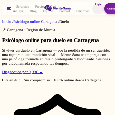
Login
Servicios
Precio
Qué
Comen
incluye
Blog
Equipo
Podcast
Empresas
Inicio
/
Psicólogo online
Cartagena
/
Duelo
📍
Cartagena
·
Región de Murcia
Psicólogo online para
duelo
en
Cartagena
Si vives un duelo en Cartagena — por la pérdida de un ser querido,
una ruptura o una transición vital — Mente Sana te empareja con
una psicóloga formada en duelo prolongado y bloqueado. Sesiones
por videollamada respetando tus tiempos.
Diagnóstico por 9,99€ →
Cita en 48h · Sin compromiso · 100% online desde
Cartagena