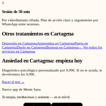
3
Sesión de 50 min
Por videollamada cifrada. Plan de acción claro y seguimiento por
WhatsApp entre sesiones.
Otros tratamientos en
Cartagena
Depresión
en
Cartagena
Autoestima
en
Cartagena
Pareja
en
Cartagena
Duelo
en
Cartagena
Burnout
en
Cartagena
← Ver todos los
servicios en
Cartagena
Ansiedad
en
Cartagena
: empieza hoy
Diagnóstico psicológico personalizado por 9,99€. Si no te ayuda, te
devolvemos los 9,99€.
Hacer el test →
Nueva app de Mente Sana
Tu terapia, meditaciones y asistente — en tu móvil.