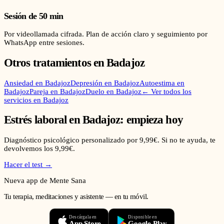
Sesión de 50 min
Por videollamada cifrada. Plan de acción claro y seguimiento por
WhatsApp entre sesiones.
Otros tratamientos en
Badajoz
Ansiedad
en
Badajoz
Depresión
en
Badajoz
Autoestima
en
Badajoz
Pareja
en
Badajoz
Duelo
en
Badajoz
← Ver todos los
servicios en
Badajoz
Estrés laboral
en
Badajoz
: empieza hoy
Diagnóstico psicológico personalizado por 9,99€. Si no te ayuda, te
devolvemos los 9,99€.
Hacer el test →
Nueva app de Mente Sana
Tu terapia, meditaciones y asistente — en tu móvil.
Descárgala en
Disponible en
App Store
Google Play