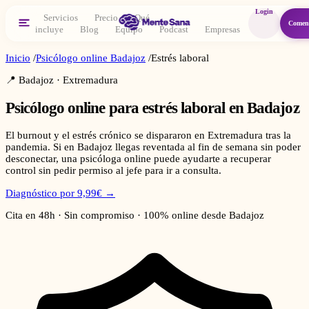
Login
Servicios
Precio
Qué
Comen
incluye
Blog
Equipo
Podcast
Empresas
Inicio
/
Psicólogo online
Badajoz
/
Estrés laboral
📍
Badajoz
·
Extremadura
Psicólogo online para
estrés laboral
en
Badajoz
El burnout y el estrés crónico se dispararon en Extremadura tras la
pandemia. Si en Badajoz llegas reventada al fin de semana sin poder
desconectar, una psicóloga online puede ayudarte a recuperar
control sin pedir permiso al jefe para ir a consulta.
Diagnóstico por 9,99€ →
Cita en 48h · Sin compromiso · 100% online desde
Badajoz