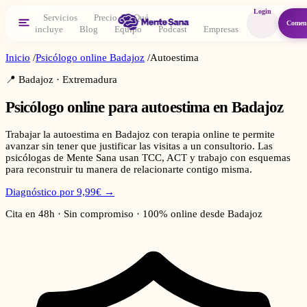
Login
Servicios
Precio
Qué
Comen
incluye
Blog
Equipo
Podcast
Empresas
Inicio
/
Psicólogo online
Badajoz
/
Autoestima
📍
Badajoz
·
Extremadura
Psicólogo online para
autoestima
en
Badajoz
Trabajar la autoestima en Badajoz con terapia online te permite
avanzar sin tener que justificar las visitas a un consultorio. Las
psicólogas de Mente Sana usan TCC, ACT y trabajo con esquemas
para reconstruir tu manera de relacionarte contigo misma.
Diagnóstico por 9,99€ →
Cita en 48h · Sin compromiso · 100% online desde
Badajoz