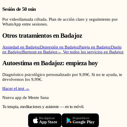
Sesión de 50 min
Por videollamada cifrada. Plan de acción claro y seguimiento por
WhatsApp entre sesiones.
Otros tratamientos en
Badajoz
Ansiedad
en
Badajoz
Depresión
en
Badajoz
Pareja
en
Badajoz
Duelo
en
Badajoz
Burnout
en
Badajoz
← Ver todos los servicios en
Badajoz
Autoestima
en
Badajoz
: empieza hoy
Diagnóstico psicológico personalizado por 9,99€. Si no te ayuda, te
devolvemos los 9,99€.
Hacer el test →
Nueva app de Mente Sana
Tu terapia, meditaciones y asistente — en tu móvil.
Descárgala en
Disponible en
App Store
Google Play