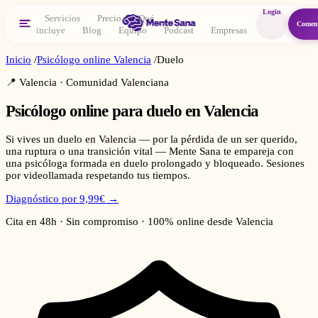
Login
Servicios
Precio
Qué
Comen
incluye
Blog
Equipo
Podcast
Empresas
Inicio
/
Psicólogo online
Valencia
/
Duelo
📍
Valencia
·
Comunidad Valenciana
Psicólogo online para
duelo
en
Valencia
Si vives un duelo en Valencia — por la pérdida de un ser querido,
una ruptura o una transición vital — Mente Sana te empareja con
una psicóloga formada en duelo prolongado y bloqueado. Sesiones
por videollamada respetando tus tiempos.
Diagnóstico por 9,99€ →
Cita en 48h · Sin compromiso · 100% online desde
Valencia