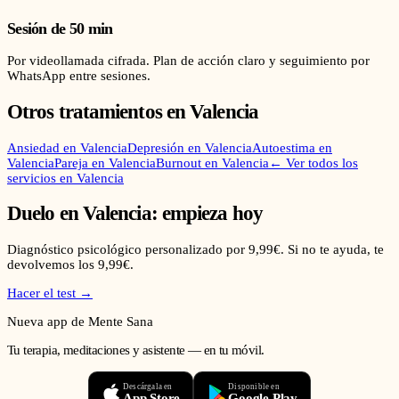
Sesión de 50 min
Por videollamada cifrada. Plan de acción claro y seguimiento por
WhatsApp entre sesiones.
Otros tratamientos en
Valencia
Ansiedad
en
Valencia
Depresión
en
Valencia
Autoestima
en
Valencia
Pareja
en
Valencia
Burnout
en
Valencia
← Ver todos los
servicios en
Valencia
Duelo
en
Valencia
: empieza hoy
Diagnóstico psicológico personalizado por 9,99€. Si no te ayuda, te
devolvemos los 9,99€.
Hacer el test →
Nueva app de Mente Sana
Tu terapia, meditaciones y asistente — en tu móvil.
Descárgala en
Disponible en
App Store
Google Play