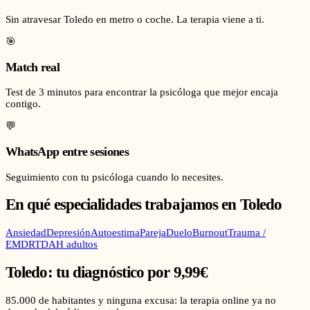
Sin atravesar Toledo en metro o coche. La terapia viene a ti.
🎯
Match real
Test de 3 minutos para encontrar la psicóloga que mejor encaja
contigo.
💬
WhatsApp entre sesiones
Seguimiento con tu psicóloga cuando lo necesites.
En qué especialidades trabajamos en
Toledo
Ansiedad
Depresión
Autoestima
Pareja
Duelo
Burnout
Trauma /
EMDR
TDAH adultos
Toledo
: tu diagnóstico por 9,99€
85.000
de habitantes y ninguna excusa: la terapia online ya no