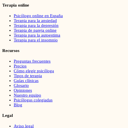
Terapia online
Psicólogo online en España
Terapia para la ansiedad
Terapia para la depresión
Terapia de pareja online
Terapia para la autoestima
Terapia para el insomnio
Recursos
Preguntas frecuentes
Precios
Cómo elegir psicóloga
Tipos de terapia
Guías clínicas
Glosario
Opiniones
Nuestro equipo
Psicólogas colegiadas
Blog
Legal
Aviso legal