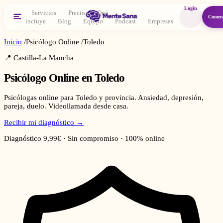
Login
Servicios
Precio
Qué
Comen
incluye
Blog
Equipo
Podcast
Empresas
Inicio
/
Psicólogo Online
/
Toledo
📍
Castilla-La Mancha
Psicólogo Online en
Toledo
Psicólogas online para Toledo y provincia. Ansiedad, depresión,
pareja, duelo. Videollamada desde casa.
Recibir mi diagnóstico →
Diagnóstico 9,99€ · Sin compromiso · 100% online