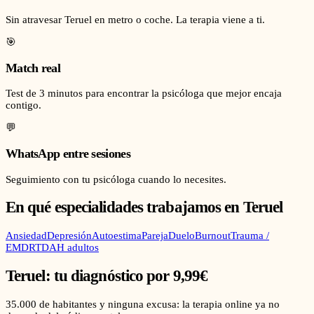
Sin atravesar Teruel en metro o coche. La terapia viene a ti.
🎯
Match real
Test de 3 minutos para encontrar la psicóloga que mejor encaja
contigo.
💬
WhatsApp entre sesiones
Seguimiento con tu psicóloga cuando lo necesites.
En qué especialidades trabajamos en
Teruel
Ansiedad
Depresión
Autoestima
Pareja
Duelo
Burnout
Trauma /
EMDR
TDAH adultos
Teruel
: tu diagnóstico por 9,99€
35.000
de habitantes y ninguna excusa: la terapia online ya no