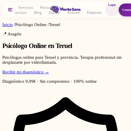
Login
Servicios
Precio
Qué
Comen
incluye
Blog
Equipo
Podcast
Empresas
Inicio
/
Psicólogo Online
/
Teruel
📍
Aragón
Psicólogo Online en
Teruel
Psicólogas online para Teruel y provincia. Terapia profesional sin
desplazarte por videollamada.
Recibir mi diagnóstico →
Diagnóstico 9,99€ · Sin compromiso · 100% online