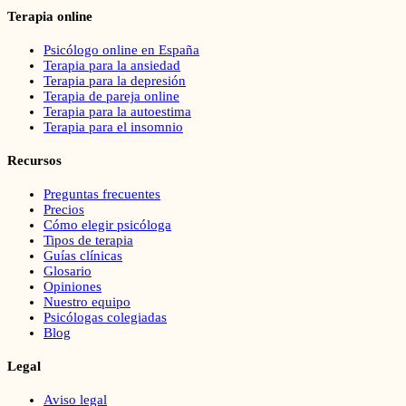
Terapia online
Psicólogo online en España
Terapia para la ansiedad
Terapia para la depresión
Terapia de pareja online
Terapia para la autoestima
Terapia para el insomnio
Recursos
Preguntas frecuentes
Precios
Cómo elegir psicóloga
Tipos de terapia
Guías clínicas
Glosario
Opiniones
Nuestro equipo
Psicólogas colegiadas
Blog
Legal
Aviso legal