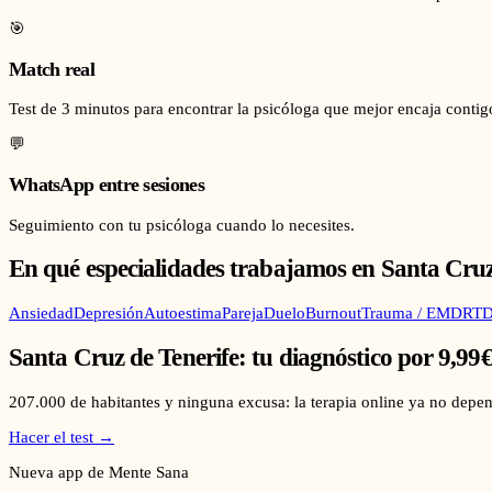
🎯
Match real
Test de 3 minutos para encontrar la psicóloga que mejor encaja contig
💬
WhatsApp entre sesiones
Seguimiento con tu psicóloga cuando lo necesites.
En qué especialidades trabajamos en
Santa Cruz
Ansiedad
Depresión
Autoestima
Pareja
Duelo
Burnout
Trauma / EMDR
TD
Santa Cruz de Tenerife
: tu diagnóstico por 9,99
207.000
de habitantes y ninguna excusa: la terapia online ya no depen
Hacer el test →
Nueva app de Mente Sana