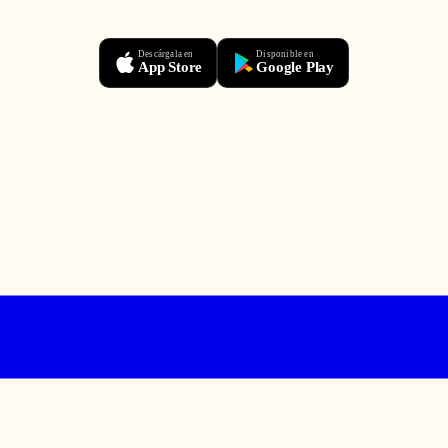
Descárgala en
Disponible en
App Store
Google Play