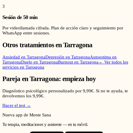
3
Sesión de 50 min
Por videollamada cifrada. Plan de acción claro y seguimiento por
WhatsApp entre sesiones.
Otros tratamientos en
Tarragona
Ansiedad
en
Tarragona
Depresión
en
Tarragona
Autoestima
en
Tarragona
Duelo
en
Tarragona
Burnout
en
Tarragona
← Ver todos los
servicios en
Tarragona
Pareja
en
Tarragona
: empieza hoy
Diagnóstico psicológico personalizado por 9,99€. Si no te ayuda, te
devolvemos los 9,99€.
Hacer el test →
Nueva app de Mente Sana
Tu terapia, meditaciones y asistente — en tu móvil.