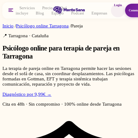
Login
Servicios
Precio
Qué
Comen
incluye
Blog
Equipo
Podcast
Empresas
Inicio
/
Psicólogo online
Tarragona
/
Pareja
📍
Tarragona
·
Cataluña
Psicólogo online para
terapia de pareja
en
Tarragona
La terapia de pareja online en Tarragona permite hacer las sesiones
desde el sofá de casa, sin coordinar desplazamientos. Las psicólogas
formadas en Gottman, EFT y terapia sistémica trabajan
comunicación, reparación y proyecto de vida.
Diagnóstico por 9,99€ →
Cita en 48h · Sin compromiso · 100% online desde
Tarragona