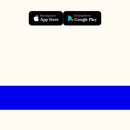
Descárgala en
Disponible en
App Store
Google Play