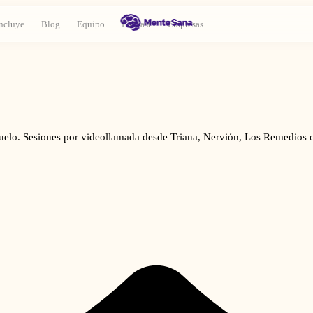
ncluye
Blog
Equipo
Podcast
Empresas
 duelo. Sesiones por videollamada desde Triana, Nervión, Los Remedios o