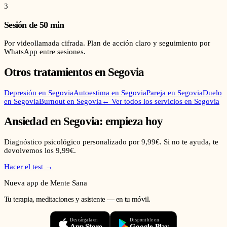
3
Sesión de 50 min
Por videollamada cifrada. Plan de acción claro y seguimiento por
WhatsApp entre sesiones.
Otros tratamientos en
Segovia
Depresión
en
Segovia
Autoestima
en
Segovia
Pareja
en
Segovia
Duelo
en
Segovia
Burnout
en
Segovia
← Ver todos los servicios en
Segovia
Ansiedad
en
Segovia
: empieza hoy
Diagnóstico psicológico personalizado por 9,99€. Si no te ayuda, te
devolvemos los 9,99€.
Hacer el test →
Nueva app de Mente Sana
Tu terapia, meditaciones y asistente — en tu móvil.
Descárgala en
Disponible en
App Store
Google Play