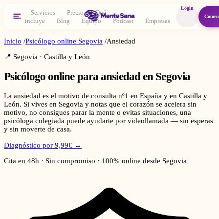
Login
Servicios
Precio
Qué
Comen
incluye
Blog
Equipo
Podcast
Empresas
Inicio
/
Psicólogo online
Segovia
/
Ansiedad
📍
Segovia
·
Castilla y León
Psicólogo online para
ansiedad
en
Segovia
La ansiedad es el motivo de consulta nº1 en España y en Castilla y
León. Si vives en Segovia y notas que el corazón se acelera sin
motivo, no consigues parar la mente o evitas situaciones, una
psicóloga colegiada puede ayudarte por videollamada — sin esperas
y sin moverte de casa.
Diagnóstico por 9,99€ →
Cita en 48h · Sin compromiso · 100% online desde
Segovia