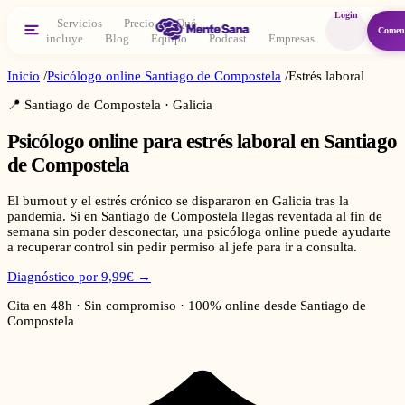
Login
Servicios
Precio
Qué
Comen
incluye
Blog
Equipo
Podcast
Empresas
Inicio
/
Psicólogo online
Santiago de Compostela
/
Estrés laboral
📍
Santiago de Compostela
·
Galicia
Psicólogo online para
estrés laboral
en
Santiago
de Compostela
El burnout y el estrés crónico se dispararon en Galicia tras la
pandemia. Si en Santiago de Compostela llegas reventada al fin de
semana sin poder desconectar, una psicóloga online puede ayudarte
a recuperar control sin pedir permiso al jefe para ir a consulta.
Diagnóstico por 9,99€ →
Cita en 48h · Sin compromiso · 100% online desde
Santiago de
Compostela