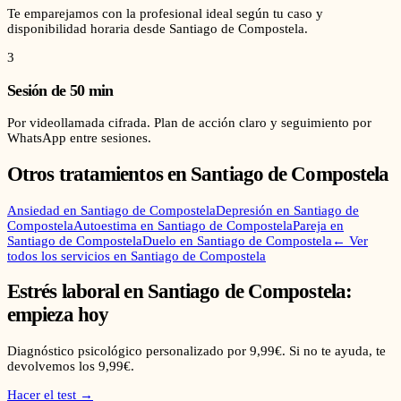
Te emparejamos con la profesional ideal según tu caso y
disponibilidad horaria desde Santiago de Compostela.
3
Sesión de 50 min
Por videollamada cifrada. Plan de acción claro y seguimiento por
WhatsApp entre sesiones.
Otros tratamientos en
Santiago de Compostela
Ansiedad
en
Santiago de Compostela
Depresión
en
Santiago de
Compostela
Autoestima
en
Santiago de Compostela
Pareja
en
Santiago de Compostela
Duelo
en
Santiago de Compostela
← Ver
todos los servicios en
Santiago de Compostela
Estrés laboral
en
Santiago de Compostela
:
empieza hoy
Diagnóstico psicológico personalizado por 9,99€. Si no te ayuda, te
devolvemos los 9,99€.
Hacer el test →