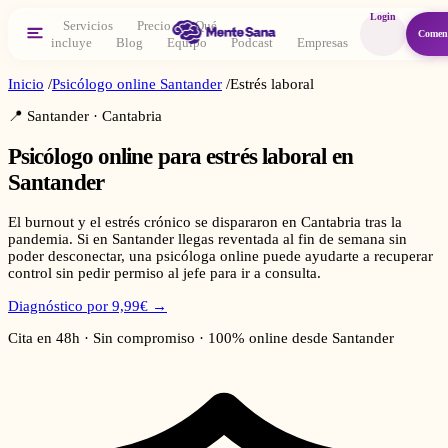
Login
Servicios
Precio
Qué
Comen
incluye
Blog
Equipo
Podcast
Empresas
Inicio
/
Psicólogo online
Santander
/
Estrés laboral
📍
Santander
·
Cantabria
Psicólogo online para
estrés laboral
en
Santander
El burnout y el estrés crónico se dispararon en Cantabria tras la
pandemia. Si en Santander llegas reventada al fin de semana sin
poder desconectar, una psicóloga online puede ayudarte a recuperar
control sin pedir permiso al jefe para ir a consulta.
Diagnóstico por 9,99€ →
Cita en 48h · Sin compromiso · 100% online desde
Santander