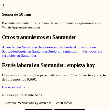
3
Sesión de 50 min
Por videollamada cifrada. Plan de acción claro y seguimiento por
WhatsApp entre sesiones.
Otros tratamientos en
Santander
Ansiedad
en
Santander
Depresión
en
Santander
Autoestima
en
Santander
Pareja
en
Santander
Duelo
en
Santander
← Ver todos los
servicios en
Santander
Estrés laboral
en
Santander
: empieza hoy
Diagnóstico psicológico personalizado por 9,99€. Si no te ayuda, te
devolvemos los 9,99€.
Hacer el test →
Nueva app de Mente Sana
Tu terapia, meditaciones y asistente — en tu móvil.