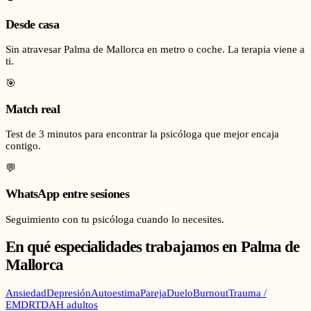
Desde casa
Sin atravesar Palma de Mallorca en metro o coche. La terapia viene a
ti.
🎯
Match real
Test de 3 minutos para encontrar la psicóloga que mejor encaja
contigo.
💬
WhatsApp entre sesiones
Seguimiento con tu psicóloga cuando lo necesites.
En qué especialidades trabajamos en
Palma de
Mallorca
Ansiedad
Depresión
Autoestima
Pareja
Duelo
Burnout
Trauma /
EMDR
TDAH adultos