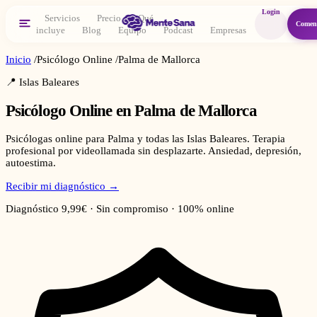
Login
Servicios
Precio
Qué
Comen
incluye
Blog
Equipo
Podcast
Empresas
Inicio
/
Psicólogo Online
/
Palma de Mallorca
📍
Islas Baleares
Psicólogo Online en
Palma de Mallorca
Psicólogas online para Palma y todas las Islas Baleares. Terapia
profesional por videollamada sin desplazarte. Ansiedad, depresión,
autoestima.
Recibir mi diagnóstico →
Diagnóstico 9,99€ · Sin compromiso · 100% online