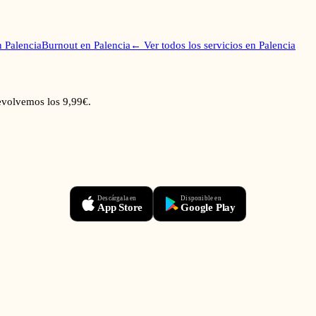
n
Palencia
Burnout
en
Palencia
← Ver todos los servicios en
Palencia
devolvemos los 9,99€.
Descárgala en
Disponible en
App Store
Google Play