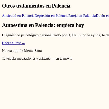
Otros tratamientos en
Palencia
Ansiedad
en
Palencia
Depresión
en
Palencia
Pareja
en
Palencia
Duelo
e
Autoestima
en
Palencia
: empieza hoy
Diagnóstico psicológico personalizado por 9,99€. Si no te ayuda, te 
Hacer el test →
Nueva app de Mente Sana
Tu terapia, meditaciones y asistente — en tu móvil.