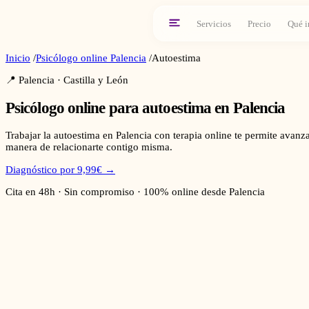
Servicios
Precio
Qué i
Inicio
/
Psicólogo online
Palencia
/
Autoestima
📍
Palencia
·
Castilla y León
Psicólogo online para
autoestima
en
Palencia
Trabajar la autoestima en Palencia con terapia online te permite avanz
manera de relacionarte contigo misma.
Diagnóstico por 9,99€ →
Cita en 48h · Sin compromiso · 100% online desde
Palencia