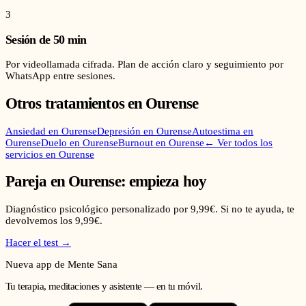
3
Sesión de 50 min
Por videollamada cifrada. Plan de acción claro y seguimiento por
WhatsApp entre sesiones.
Otros tratamientos en
Ourense
Ansiedad
en
Ourense
Depresión
en
Ourense
Autoestima
en
Ourense
Duelo
en
Ourense
Burnout
en
Ourense
← Ver todos los
servicios en
Ourense
Pareja
en
Ourense
: empieza hoy
Diagnóstico psicológico personalizado por 9,99€. Si no te ayuda, te
devolvemos los 9,99€.
Hacer el test →
Nueva app de Mente Sana
Tu terapia, meditaciones y asistente — en tu móvil.