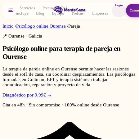
Login
Servicios
Precio
Qué
Comen
incluye
Blog
Equipo
Podcast
Empresas
Inicio
/
Psicólogo online
Ourense
/
Pareja
📍
Ourense
·
Galicia
Psicólogo online para
terapia de pareja
en
Ourense
La terapia de pareja online en Ourense permite hacer las sesiones
desde el sofá de casa, sin coordinar desplazamientos. Las psicólogas
formadas en Gottman, EFT y terapia sistémica trabajan
comunicación, reparación y proyecto de vida.
Diagnóstico por 9,99€ →
Cita en 48h · Sin compromiso · 100% online desde
Ourense