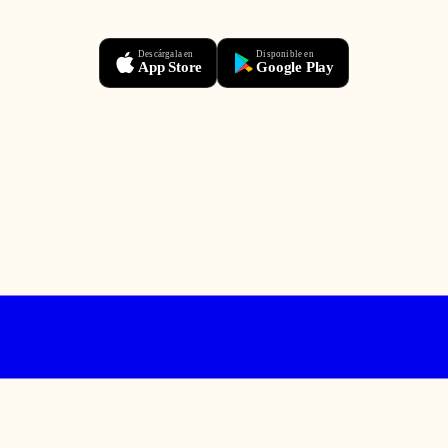
Descárgala en
Disponible en
App Store
Google Play