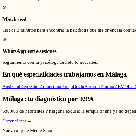
🎯
Match real
Test de 3 minutos para encontrar la psicóloga que mejor encaja contig
💬
WhatsApp entre sesiones
Seguimiento con tu psicóloga cuando lo necesites.
En qué especialidades trabajamos en
Málaga
Ansiedad
Depresión
Autoestima
Pareja
Duelo
Burnout
Trauma / EMDR
TD
Málaga
: tu diagnóstico por 9,99€
580.000
de habitantes y ninguna excusa: la terapia online ya no depen
Hacer el test →
Nueva app de Mente Sana