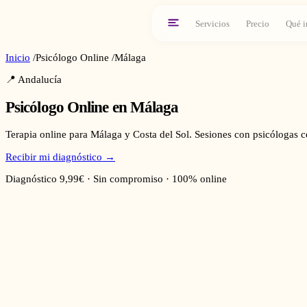
Servicios
Precio
Qué i
Inicio
/
Psicólogo Online
/
Málaga
📍
Andalucía
Psicólogo Online en
Málaga
Terapia online para Málaga y Costa del Sol. Sesiones con psicólogas ce
Recibir mi diagnóstico →
Diagnóstico 9,99€ · Sin compromiso · 100% online